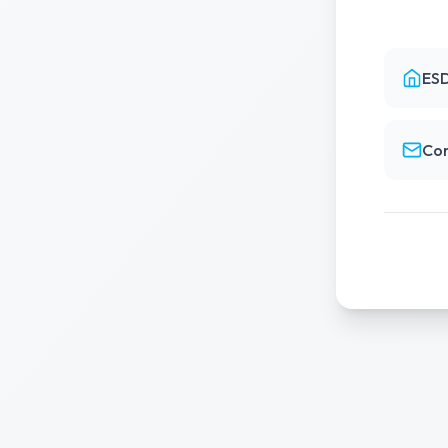
ES
Co