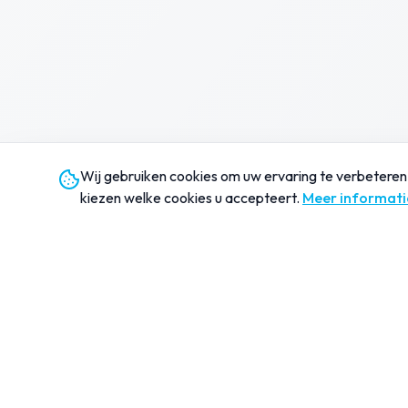
Wij gebruiken cookies om uw ervaring te verbeteren 
kiezen welke cookies u accepteert.
Meer informati
Provolve IT
Navigatie
IT verandert razendsnel.
Home
Provolve IT zorgt dat jouw
Wie wij zijn