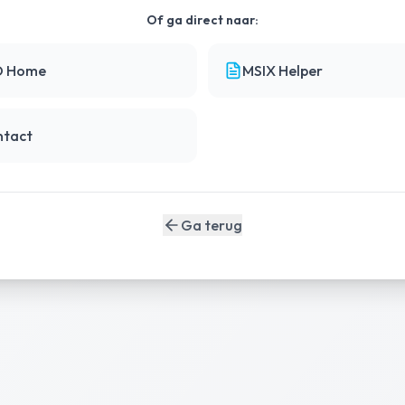
Of ga direct naar:
D Home
MSIX Helper
ntact
Ga terug