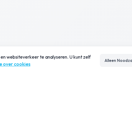
en websiteverkeer te analyseren. U kunt zelf
Alleen Noodza
e over cookies
Diensten
Contact
Evolved Workspace
Kalverma
2511 CB 
Cloud Datacenter