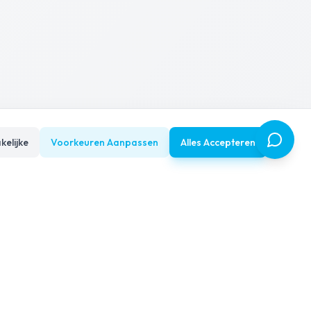
kelijke
Voorkeuren Aanpassen
Alles Accepteren
Trots op
rkt 53
Den Haag
4.7