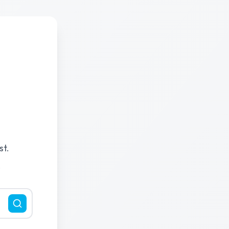
st.
.