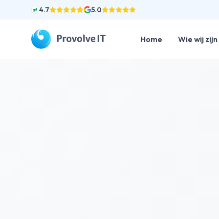
4.7
5.0
En
Help-center
Cloud-or-on-premise-solution
Home
Home
Wie wij zijn